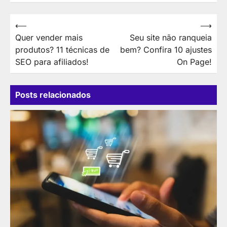
Navegação
⟵
⟶
Quer vender mais
Seu site não ranqueia
de
produtos? 11 técnicas de
bem? Confira 10 ajustes
Post
SEO para afiliados!
On Page!
Posts relacionados