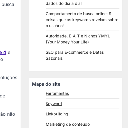
dados do dia a dia!
e busca
Comportamento de busca online: 9
coisas que as keywords revelam sobre
o usuário!
Autoridade, E-A-T e Nichos YMYL
.
(Your Money Your Life)
e 4
e
SEO para E-commerce e Datas
Sazonais
do
soluções
Mapa do site
Ferramentas
 de
Keyword
ção não
Linkbuilding
Marketing de conteúdo