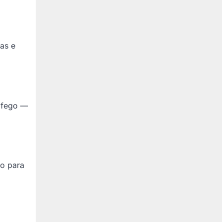
as e
ráfego —
po para