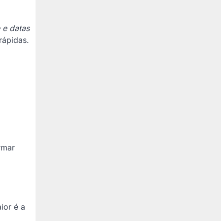
e datas
rápidas.
rmar
ior é a