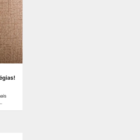
égias!
ais
r…