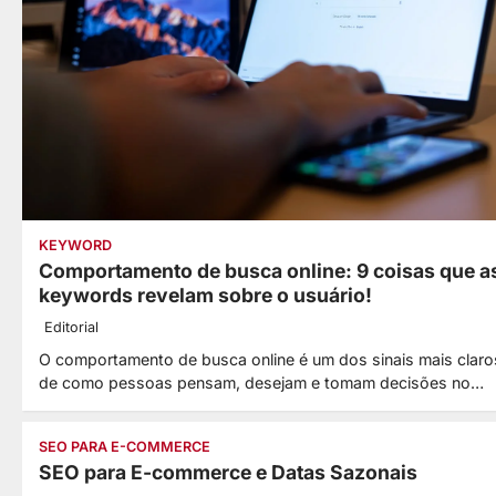
2
Editorial
Como descobrir
palavras-chave
lucrativas? Veja 10
formas!
3
Editorial
Como fazer
KEYWORD
Comportamento de busca online: 9 coisas que a
linkbuilding sem risco?
keywords revelam sobre o usuário!
Veja 9 soluções!
Editorial
4
Editorial
O comportamento de busca online é um dos sinais mais claro
de como pessoas pensam, desejam e tomam decisões no…
Como atrair clientes
com conteúdo? Veja 9
SEO PARA E-COMMERCE
táticas!
SEO para E-commerce e Datas Sazonais
5
Editorial