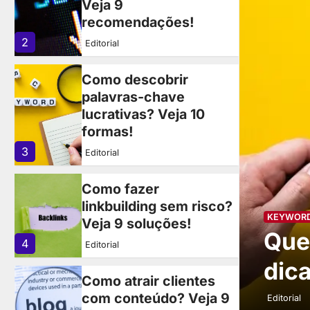
Veja 9
recomendações!
2
Editorial
Como descobrir
palavras-chave
lucrativas? Veja 10
formas!
3
Editorial
Como fazer
linkbuilding sem risco?
KEYWOR
Veja 9 soluções!
 não aparece?
Que
4
Editorial
 práticas!
dic
Como atrair clientes
com conteúdo? Veja 9
Editorial