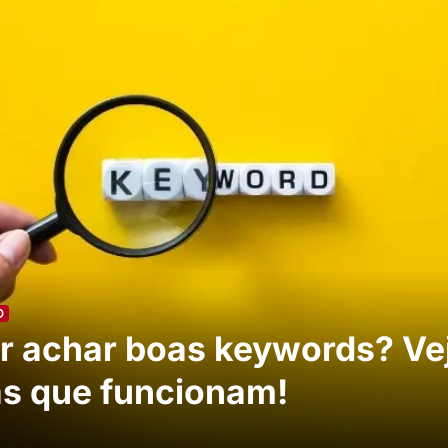
D
r achar boas keywords? Ve
as que funcionam!