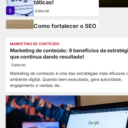
táticas!
5
Editorial
Como fortalecer o SEO
Off Page? Veja 8
práticas!
MARKETING DE CONTEÚDO
6
Editorial
Marketing de conteúdo: 9 benefícios da estratég
que continua dando resultado!
Como gerar backlinks
Editorial
naturais? Veja 9
Marketing de conteúdo é uma das estratégias mais eficazes 
estratégias!
ambiente digital. Quando bem executado, gera autoridade,
engajamento e vendas de…
1
Editorial
Como escolher boas
ferramentas de SEO?
Veja 9
recomendações!