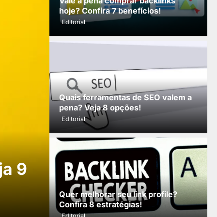
Vale a pena comprar backlinks
hoje? Confira 7 benefícios!
Editorial
Quais ferramentas de SEO valem a
pena? Veja 8 opções!
Editorial
SEO ON PAGE
ja 9
Seu site não ranq
Confira 10 ajustes
Quer melhorar seu link profile?
Confira 8 estratégias!
Editorial
Editorial