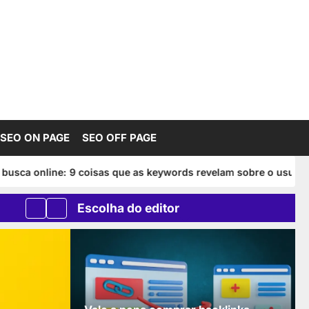
SEO ON PAGE
SEO OFF PAGE
ne: 9 coisas que as keywords revelam sobre o usuário!
Aut
Escolha do editor