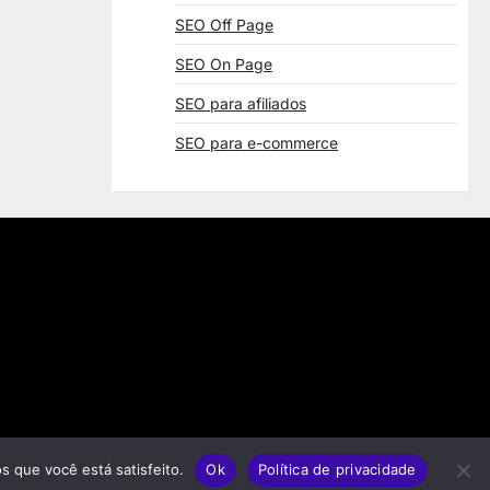
SEO Off Page
SEO On Page
SEO para afiliados
SEO para e-commerce
s que você está satisfeito.
Ok
Política de privacidade