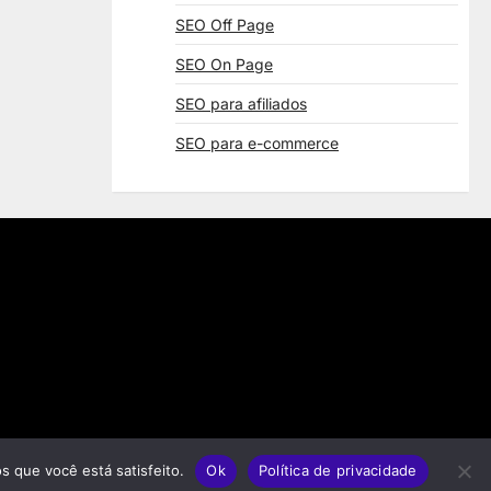
SEO Off Page
SEO On Page
SEO para afiliados
SEO para e-commerce
s que você está satisfeito.
Ok
Política de privacidade