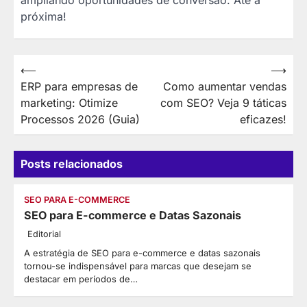
ampliando oportunidades de conversão. Até a
próxima!
Navegação
⟵
⟶
ERP para empresas de
Como aumentar vendas
de
marketing: Otimize
com SEO? Veja 9 táticas
Post
Processos 2026 (Guia)
eficazes!
Posts relacionados
SEO PARA E-COMMERCE
SEO para E-commerce e Datas Sazonais
Editorial
A estratégia de SEO para e-commerce e datas sazonais
tornou-se indispensável para marcas que desejam se
destacar em períodos de…