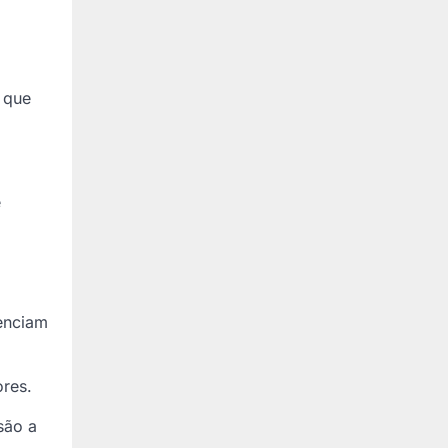
e que
e
uenciam
ores.
são a