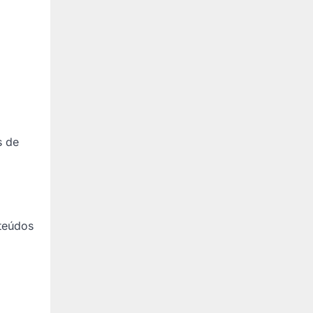
a
s de
nteúdos