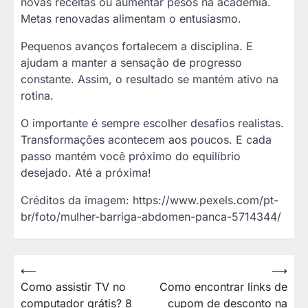
novas receitas ou aumentar pesos na academia.
Metas renovadas alimentam o entusiasmo.
Pequenos avanços fortalecem a disciplina. E
ajudam a manter a sensação de progresso
constante. Assim, o resultado se mantém ativo na
rotina.
O importante é sempre escolher desafios realistas.
Transformações acontecem aos poucos. E cada
passo mantém você próximo do equilíbrio
desejado. Até a próxima!
Créditos da imagem: https://www.pexels.com/pt-
br/foto/mulher-barriga-abdomen-panca-5714344/
Navegação
⟵
⟶
Como assistir TV no
Como encontrar links de
de
computador grátis? 8
cupom de desconto na