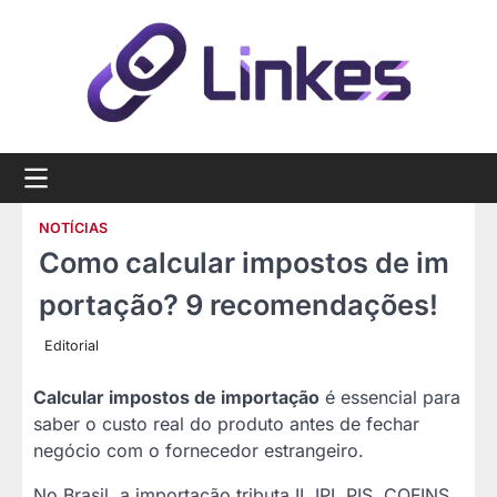
Skip
to
content
NOTÍCIAS
Como calcular impostos de im
portação? 9 recomendações!
Editorial
Calcular impostos de importação
é essencial para
saber o custo real do produto antes de fechar
negócio com o fornecedor estrangeiro.
No Brasil, a importação tributa II, IPI, PIS, COFINS